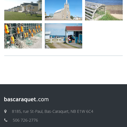
8185, rue St-Paul, Bas-Caraquet, NB E1W 6C4
506 726-2776