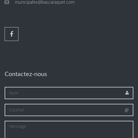
municipalite@bascaraquet.com
Contactez-nous